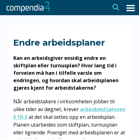
Hopp
Hopp
til
til
navigasjon
innhold
Endre arbeidsplaner
Kan en arbeidsgiver ensidig endre en
skiftplan eller turnusplan? Hvor lang tid i
forveien må han i tilfelle varsle om
endringen, og hvordan skal arbeidsplanen
gjøres kjent for arbeidstakerne
?
Når arbeidstakere i virksomheten jobber til
ulike tider av døgnet, krever
arbeidsmiljøloven
§ 10-3
at det skal settes opp en arbeidsplan.
Planen utarbeides som skiftplan, turnusplan
eller lignende. Poenget med arbeidsplanen er at