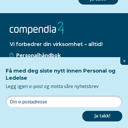
Vi forbedrer din virksomhet – alltid!
Personalhåndbok
×
HMS-håndbok
Få med deg siste nytt innen Personal og
Kvalitetssystem
Ledelse
ISO 9001-sertifisering
Legg igjen e-post og motta våre nyhetsbrev
Følg oss
Personvern
Ja takk!
2026Tjenesten er levert av
Compendia
og utviklet av
Maksimer