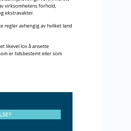
 av virksomhetens forhold,
g og ekstravakter.
ke regler avhengig av hvilket land
et likevel lov å ansette
 som er tidsbestemt eller som
LSE?