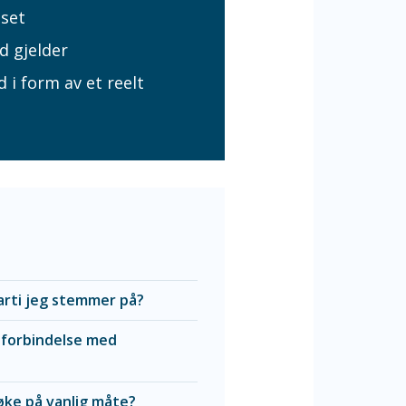
nset
d gjelder
 i form av et reelt
parti jeg stemmer på?
 forbindelse med
 søke på vanlig måte?