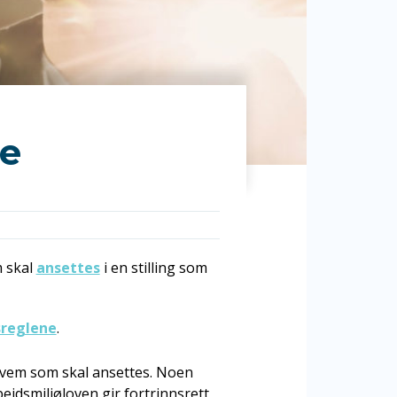
se
m skal
ansettes
i en stilling som
sreglene
.
 hvem som skal ansettes. Noen
beidsmiljøloven gir fortrinnsrett