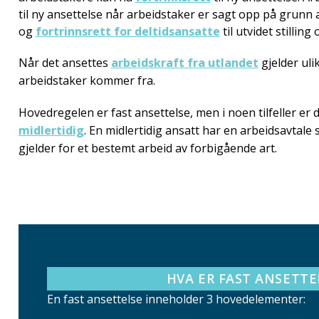
til ny ansettelse når arbeidstaker er sagt opp på grunn
og
fortrinnsrett for deltidsansatte
til utvidet stillin
Når det ansettes
arbeidskraft fra utlandet
gjelder uli
arbeidstaker kommer fra.
Hovedregelen er fast ansettelse, men i noen tilfeller er d
midlertidig
. En midlertidig ansatt har en arbeidsavtale
gjelder for et bestemt arbeid av forbigående art.
HVA ER FAST ANSETTE
En fast ansettelse inneholder 3 hovedelementer: