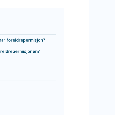
 har foreldrepermisjon?
foreldrepermisjonen?