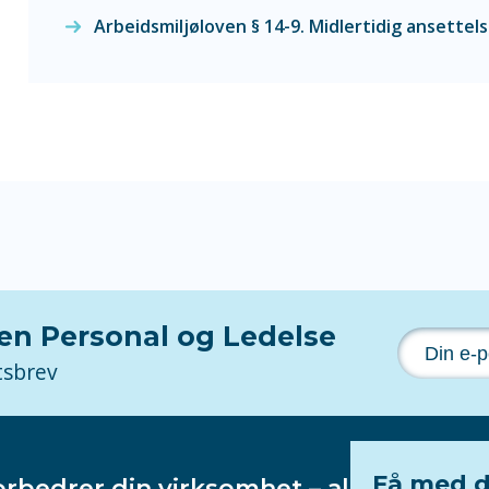
Arbeidsmiljøloven § 14-9. Midlertidig ansettel
nen Personal og Ledelse
tsbrev
Få med d
orbedrer din virksomhet – alltid!