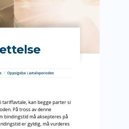
ettelse
e
/
Oppsigelse i avtaleperioden
i tariffavtale, kan begge parter si
ioden. På tross av denne
 om bindingstid må aksepteres på
bindingstid er gyldig, må vurderes