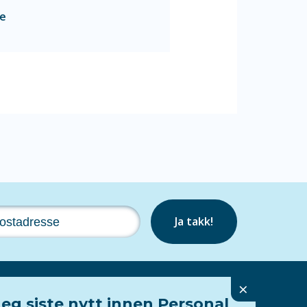
se
Ja takk!
×
eg siste nytt innen Personal