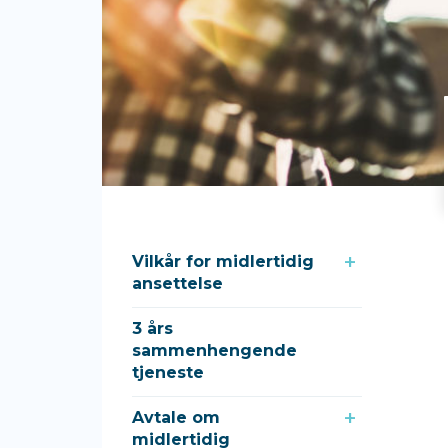
Vilkår for midlertidig
ansettelse
3 års
sammenhengende
tjeneste
Avtale om
midlertidig