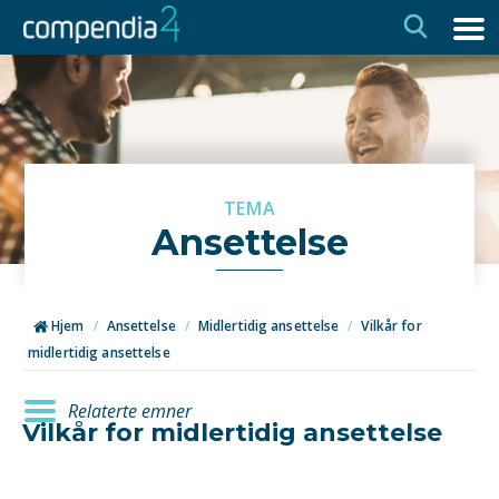
Hopp
Hopp
til
til
navigasjon
innhold
TEMA
Ansettelse
Hjem
/
Ansettelse
/
Midlertidig ansettelse
/
Vilkår for
midlertidig ansettelse
Relaterte emner
Vilkår for midlertidig ansettelse