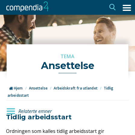
Hopp
Hopp
til
til
navigasjon
innhold
TEMA
Ansettelse
Hjem
/
Ansettelse
/
Arbeidskraft fra utlandet
/
Tidlig
arbeidsstart
Relaterte emner
Tidlig arbeidsstart
Ordningen som kalles tidlig arbeidsstart gir