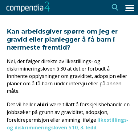
Hopp
Hopp
til
til
navigasjon
innhold
Kan arbeidsgiver spørre om jeg er
gravid eller planlegger å få barn i
nærmeste fremtid?
Nei, det følger direkte av likestillings- og
diskrimineringsloven § 30 at det er forbudt å
innhente opplysninger om graviditet, adopsjon eller
planer om å få barn under intervju eller på annen
måte.
Det vil heller
aldri
være tillatt å forskjellsbehandle en
jobbsøker på grunn av graviditet, adopsjon,
foreldrepermisjon eller amming, ifølge
likestillings-
og diskrimineringsloven § 10, 3. ledd
.