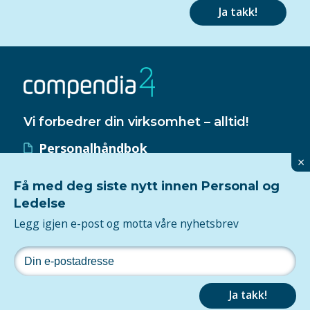
Ja takk!
Vi forbedrer din virksomhet – alltid!
Personalhåndbok
×
HMS-håndbok
Få med deg siste nytt innen Personal og
Kvalitetssystem
Ledelse
ISO 9001-sertifisering
Legg igjen e-post og motta våre nyhetsbrev
Følg oss
Personvern
Ja takk!
2026Tjenesten er levert av
Compendia
og utviklet av
Maksimer