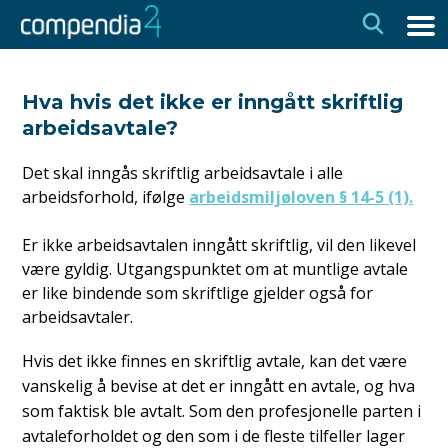
Hopp
Hopp
til
til
navigasjon
innhold
Hva hvis det ikke er inngått skriftlig
arbeidsavtale?
Det skal inngås skriftlig arbeidsavtale i alle
arbeidsforhold, ifølge
arbeidsmiljøloven § 14-5 (1).
Er ikke arbeidsavtalen inngått skriftlig, vil den likevel
være gyldig. Utgangspunktet om at muntlige avtale
er like bindende som skriftlige gjelder også for
arbeidsavtaler.
Hvis det ikke finnes en skriftlig avtale, kan det være
vanskelig å bevise at det er inngått en avtale, og hva
som faktisk ble avtalt. Som den profesjonelle parten i
avtaleforholdet og den som i de fleste tilfeller lager