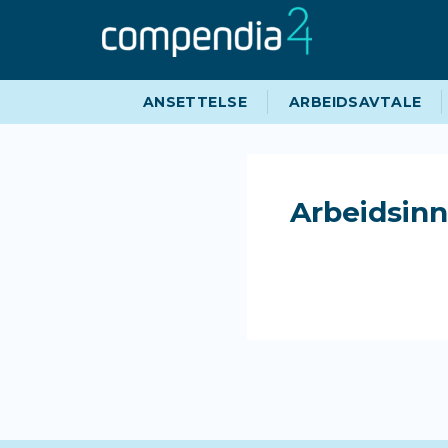
Hopp
Hopp
til
til
navigasjon
innhold
ANSETTELSE
ARBEIDSAVTALE
Arbeidsinn