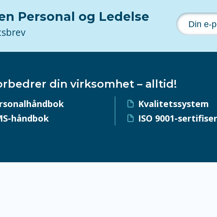
nen Personal og Ledelse
tsbrev
orbedrer din virksomhet – alltid!
rsonalhåndbok
Kvalitetssystem
S-håndbok
ISO 9001-sertifise