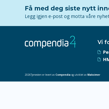
Få med deg siste nytt in
Legg igjen e-post og motta våre nyhe
Vi f
Pe
HM
2026Tjenesten er levert av
Compendia
og utviklet av
Maksimer