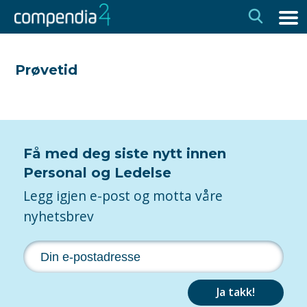
Hopp
Hopp
til
til
navigasjon
innhold
Prøvetid
Få med deg siste nytt innen
Personal og Ledelse
Legg igjen e-post og motta våre
nyhetsbrev
Ja takk!