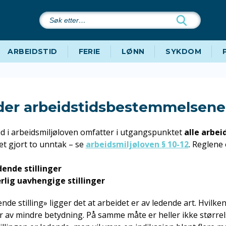
Søk
etter…
ARBEIDSTID
FERIE
LØNN
SYKDOM
der arbeidstidsbestemmelsene
d i arbeidsmiljøloven omfatter i utgangspunktet
alle arbei
t gjort to unntak – se
arbeidsmiljøloven § 10-12
. Reglene
dende stillinger
rlig uavhengige stillinger
de stilling» ligger det at arbeidet er av ledende art. Hvilken ti
av mindre betydning. På samme måte er heller ikke større