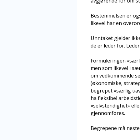
avgjørende for om sti
Bestemmelsen er også
likevel har en overord
Unntaket gjelder ikke 
de er leder for. Lede
Formuleringen «særli
men som likevel i særl
om vedkommende selv 
(økonomiske, strateg
begrepet «særlig uavh
ha fleksibel arbeidst
«selvstendighet» ell
gjennomføres.
Begrepene må nesten u