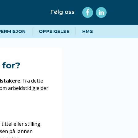
Følg oss
PERMISJON
OPPSIGELSE
HMS
 for?
dstakere
. Fra dette
 om arbeidstid gjelder
ttel eller stilling
lsen på lønnen