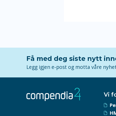
Få med deg siste nytt in
Legg igjen e-post og motta våre nyhe
Vi f
Pe
HM