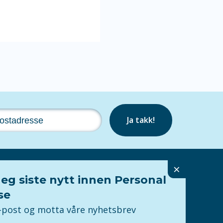
Ja takk!
×
eg siste nytt innen Personal
Følg oss
se
e-post og motta våre nyhetsbrev
Personvern
ring