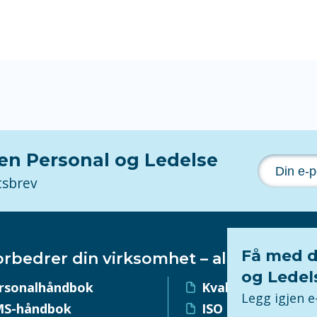
nen Personal og Ledelse
tsbrev
Få med d
orbedrer din virksomhet – alltid!
og Ledel
rsonalhåndbok
Kvalitetssystem
Legg igjen 
S-håndbok
ISO 9001-sertifise