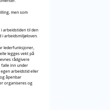
momenter.
illing, men som
i arbeidstiden til den
 i arbeidsmiljøloven.
ar lederfunksjoner,
felle legges vekt på
nevnes rådgivere
falle inn under
 egen arbeidstid eller
g og åpenbar
ver organiseres og