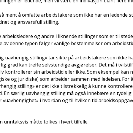
llingen er ledende, men vil være en indikasjon blant flere 
 ment å omfatte arbeidstakere som ikke har en ledende st
net og ansvarsfull stilling.
arbeidsledere og andre i liknende stillinger som er til stede 
re av denne typen følger vanlige bestemmelser om arbeidstid
g uavhengig stilling» tar sikte på arbeidstakere som ikke h
ig grad kan treffe selvstendige avgjørelser. Det må i tvilstil
kontrollerer sin arbeidstid eller ikke. Som eksempel kan 
iske og juridiske) som arbeider sammen med ledelsen. For å 
engig stilling» er det ikke tilstrekkelig å kunne kontrollere
id. En særlig uavhengig stilling må også innebære en tydeli
er «uavhengighet» i hvordan og til hvilken tid arbeidsoppga
nntaksvis måtte tolkes i hvert tilfelle.