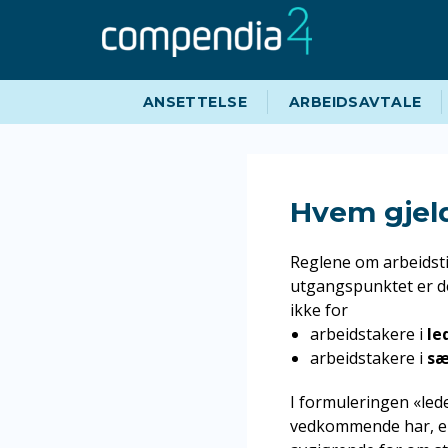
Hopp
Hopp
til
til
navigasjon
innhold
ANSETTELSE
ARBEIDSAVTALE
Hvem gjel
Reglene om arbeidsti
utgangspunktet er de
ikke for
arbeidstakere i
le
arbeidstakere i
sæ
I formuleringen «leden
vedkommende har, er 