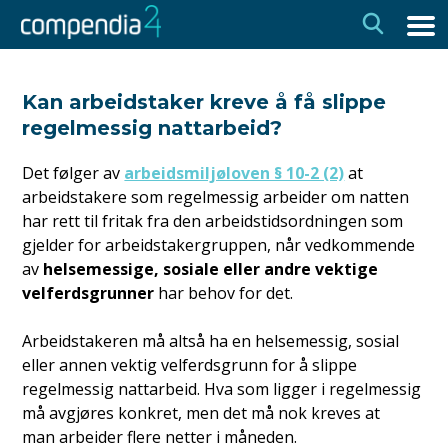
Hopp
Hopp
til
til
navigasjon
innhold
Kan arbeidstaker kreve å få slippe
regelmessig nattarbeid?
Det følger av
arbeidsmiljøloven § 10-2 (2)
at
arbeidstakere som regelmessig arbeider om natten
har rett til fritak fra den arbeidstidsordningen som
gjelder for arbeidstakergruppen, når vedkommende
av
helsemessige, sosiale eller andre vektige
velferdsgrunner
har behov for det.
Arbeidstakeren må altså ha en helsemessig, sosial
eller annen vektig velferdsgrunn for å slippe
regelmessig nattarbeid. Hva som ligger i regelmessig
må avgjøres konkret, men det må nok kreves at
man arbeider flere netter i måneden.