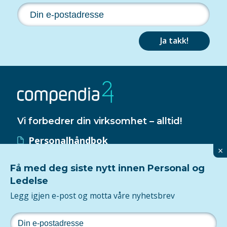
Ja takk!
Vi forbedrer din virksomhet – alltid!
Personalhåndbok
×
HMS-håndbok
Få med deg siste nytt innen Personal og
Kvalitetssystem
Ledelse
ISO 9001-sertifisering
Legg igjen e-post og motta våre nyhetsbrev
Følg oss