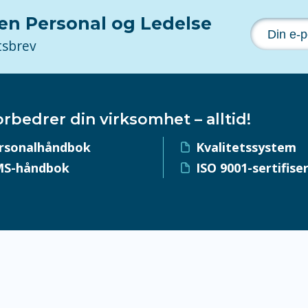
nen Personal og Ledelse
tsbrev
orbedrer din virksomhet – alltid!
rsonalhåndbok
Kvalitetssystem
S-håndbok
ISO 9001-sertifise