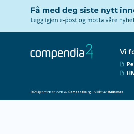
Få med deg siste nytt in
Legg igjen e-post og motta våre nyhe
Vi f
Pe
HM
2026Tjenesten er levert av
Compendia
og utviklet av
Maksimer