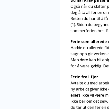
Du har krav på som
Også når du skifter j
deg å ta all ferien di
Retten du har til å 
(1). Siden du begynner
sommerferien hos. Re
Ferie som allerede 
Hadde du allerede fått
sagt opp gir verken d
Men dere kan bli enig
for å være gyldig. Det
Ferie fra i fjor
Avtalte du med arbeids
ny arbeidsgiver ikke
ellers ikke vil være 
ikke ber om det selv,
du tar ut den ferien 