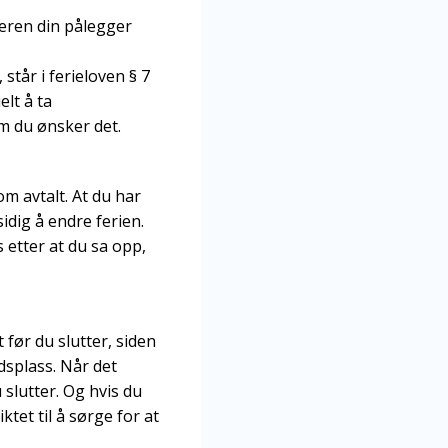
deren din pålegger
tår i ferieloven § 7
elt å ta
om du ønsker det.
om avtalt. At du har
idig å endre ferien.
s etter at du sa opp,
t før du slutter, siden
dsplass. Når det
 slutter. Og hvis du
tet til å sørge for at