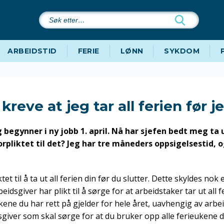
Søk
etter…
ARBEIDSTID
FERIE
LØNN
SYKDOM
kreve at jeg tar all ferien før j
 begynner i ny jobb 1. april. Nå har sjefen bedt meg ta u
forpliktet til det? Jeg har tre måneders oppsigelsestid, o
ktet til å ta ut all ferien din før du slutter. Dette skyldes nok
rbeidsgiver har plikt til å sørge for at arbeidstaker tar ut all 
kene du har rett på gjelder for hele året, uavhengig av arbei
sgiver som skal sørge for at du bruker opp alle ferieukene d