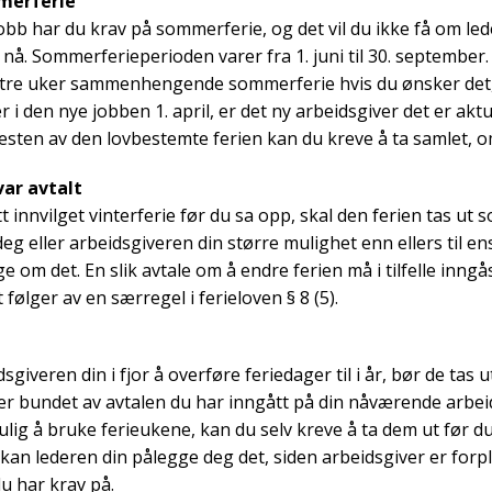
merferie
obb har du krav på sommerferie, og det vil du ikke få om le
n nå. Sommerferieperioden varer fra 1. juni til 30. september.
få tre uker sammenhengende sommerferie hvis du ønsker det, s
 i den nye jobben 1. april, er det ny arbeidsgiver det er aktu
sten av den lovbestemte ferien kan du kreve å ta samlet, 
var avtalt
 innvilget vinterferie før du sa opp, skal den ferien tas ut s
eg eller arbeidsgiveren din større mulighet enn ellers til ens
e om det. En slik avtale om å endre ferien må i tilfelle inngå
 følger av en særregel i ferieloven § 8 (5).
giveren din i fjor å overføre feriedager til i år, bør de tas u
 er bundet av avtalen du har inngått på din nåværende arbei
mulig å bruke ferieukene, kan du selv kreve å ta dem ut før du
 kan lederen din pålegge deg det, siden arbeidsgiver er forplik
du har krav på.