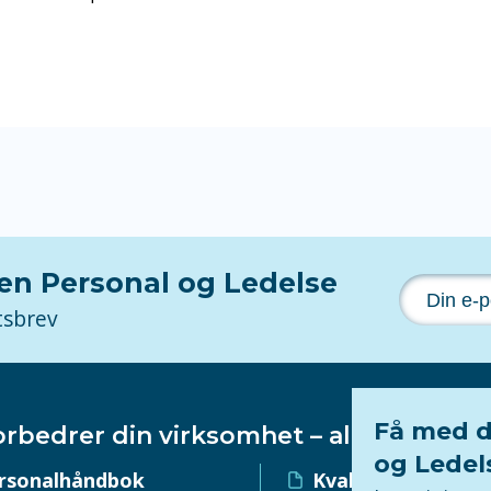
nen Personal og Ledelse
tsbrev
Få med d
orbedrer din virksomhet – alltid!
og Ledel
rsonalhåndbok
Kvalitetssystem