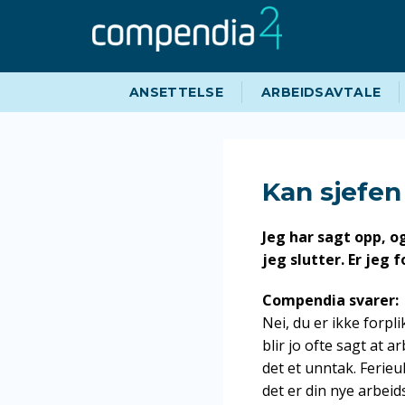
Hopp
Hopp
til
til
navigasjon
innhold
ANSETTELSE
ARBEIDSAVTALE
Kan sjefen 
Jeg har sagt opp, og
jeg slutter. Er jeg 
Compendia svarer:
Nei, du er ikke forpli
blir jo ofte sagt at a
det et unntak. Ferieu
det er din nye arbeid