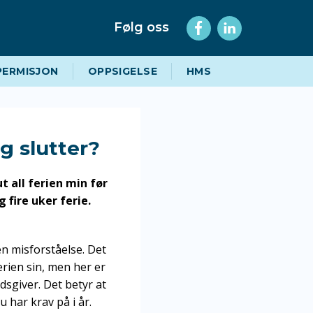
Følg oss
PERMISJON
OPPSIGELSE
HMS
eg slutter?
t all ferien min før
g fire uker ferie.
 en misforståelse. Det
ferien sin, men her er
dsgiver. Det betyr at
u har krav på i år.