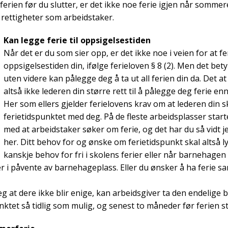
ll ferien før du slutter, er det ikke noe ferie igjen når somme
e rettigheter som arbeidstaker.
Kan legge ferie til oppsigelsestiden
Når det er du som sier opp, er det ikke noe i veien for at feri
oppsigelsestiden din, ifølge ferieloven § 8 (2). Men det bety
uten videre kan pålegge deg å ta ut all ferien din da. Det a
altså ikke lederen din større rett til å pålegge deg ferie enn 
Her som ellers gjelder ferielovens krav om at lederen din s
ferietidspunktet med deg. På de fleste arbeidsplasser star
med at arbeidstaker søker om ferie, og det har du så vidt je
her. Ditt behov for og ønske om ferietidspunkt skal altså lyt
kanskje behov for fri i skolens ferier eller når barnehagen
r i påvente av barnehageplass. Eller du ønsker å ha ferie sa
seg at dere ikke blir enige, kan arbeidsgiver ta den endelige
unktet så tidlig som mulig, og senest to måneder før ferien s