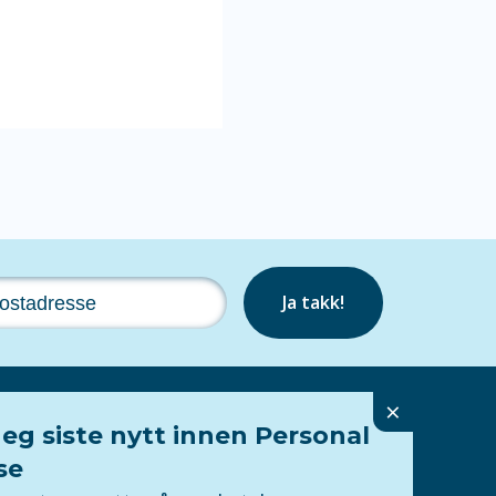
Ja takk!
×
eg siste nytt innen Personal
Følg oss
se