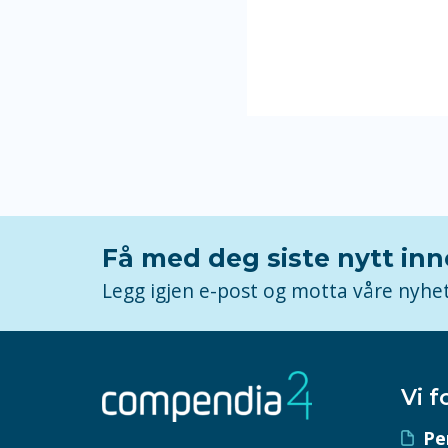
Få med deg siste nytt in
Legg igjen e-post og motta våre nyhe
Vi f
Pe