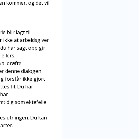
ren kommer, og det vil
e blir lagt til
r ikke at arbeidsgiver
t du har sagt opp gir
ellers.
kal drøfte
ter denne dialogen
g forstår ikke gjort
tes til. Du har
 har
mtidig som ektefelle
 beslutningen. Du kan
tarter.