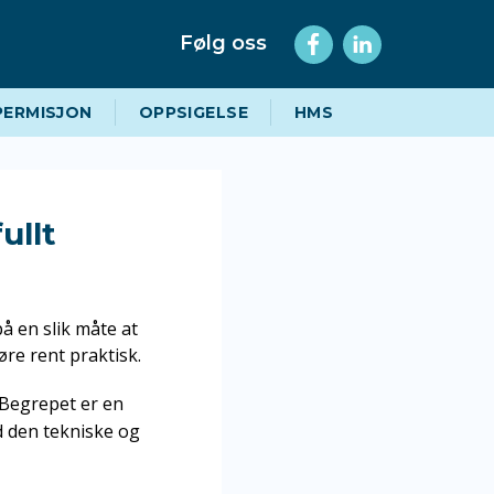
Følg oss
PERMISJON
OPPSIGELSE
HMS
ullt
å en slik måte at
øre rent praktisk.
. Begrepet er en
ed den tekniske og