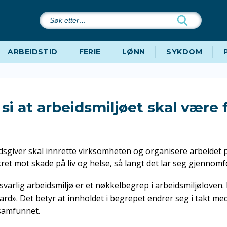
Søk
etter…
ARBEIDSTID
FERIE
LØNN
SYKDOM
 si at arbeidsmiljøet skal være f
dsgiver skal innrette virksomheten og organisere arbeidet p
ret mot skade på liv og helse, så langt det lar seg gjennomf
rsvarlig arbeidsmiljø er et nøkkelbegrep i arbeidsmiljøloven
dard». Det betyr at innholdet i begrepet endrer seg i takt m
 samfunnet.