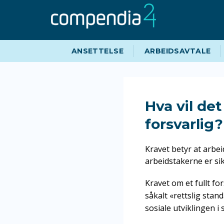
Hopp
Hopp
til
til
navigasjon
innhold
ANSETTELSE
ARBEIDSAVTALE
Hva vil det
forsvarlig?
Kravet betyr at arbei
arbeidstakerne er sik
Kravet om et fullt fo
såkalt «rettslig stan
sosiale utviklingen i