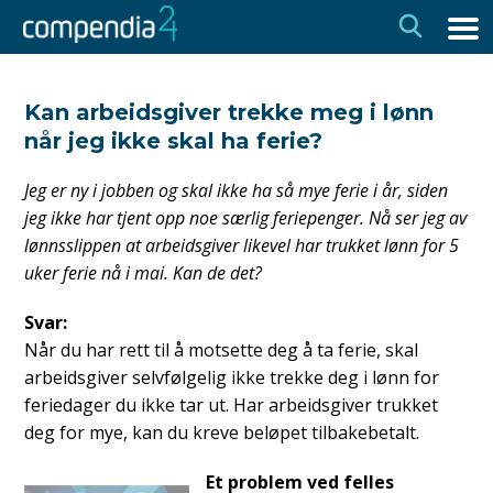
Hopp
Hopp
til
til
navigasjon
innhold
Kan arbeidsgiver trekke meg i lønn
når jeg ikke skal ha ferie?
Jeg er ny i jobben og skal ikke ha så mye ferie i år, siden
jeg ikke har tjent opp noe særlig feriepenger. Nå ser jeg av
lønnsslippen at arbeidsgiver likevel har trukket lønn for 5
uker ferie nå i mai. Kan de det?
Svar:
Når du har rett til å motsette deg å ta ferie, skal
arbeidsgiver selvfølgelig ikke trekke deg i lønn for
feriedager du ikke tar ut. Har arbeidsgiver trukket
deg for mye, kan du kreve beløpet tilbakebetalt.
Et problem ved felles