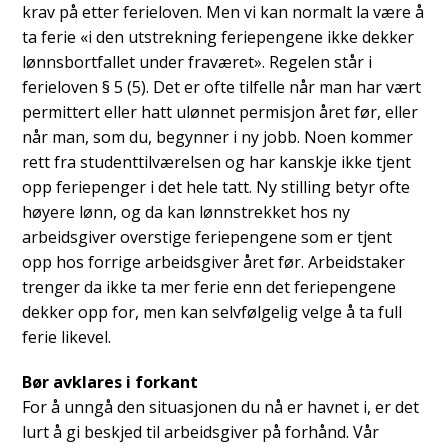
krav på etter ferieloven. Men vi kan normalt la være å
ta ferie «i den utstrekning feriepengene ikke dekker
lønnsbortfallet under fraværet». Regelen står i
ferieloven § 5 (5). Det er ofte tilfelle når man har vært
permittert eller hatt ulønnet permisjon året før, eller
når man, som du, begynner i ny jobb. Noen kommer
rett fra studenttilværelsen og har kanskje ikke tjent
opp feriepenger i det hele tatt. Ny stilling betyr ofte
høyere lønn, og da kan lønnstrekket hos ny
arbeidsgiver overstige feriepengene som er tjent
opp hos forrige arbeidsgiver året før. Arbeidstaker
trenger da ikke ta mer ferie enn det feriepengene
dekker opp for, men kan selvfølgelig velge å ta full
ferie likevel.
Bør avklares i forkant
For å unngå den situasjonen du nå er havnet i, er det
lurt å gi beskjed til arbeidsgiver på forhånd. Vår