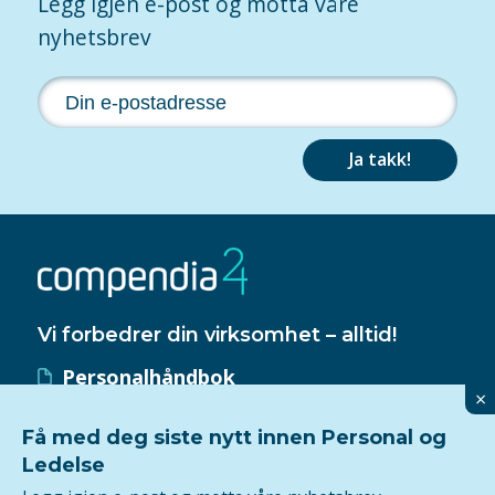
Legg igjen e-post og motta våre
nyhetsbrev
Ja takk!
Vi forbedrer din virksomhet – alltid!
Personalhåndbok
×
HMS-håndbok
Få med deg siste nytt innen Personal og
Kvalitetssystem
Ledelse
ISO 9001-sertifisering