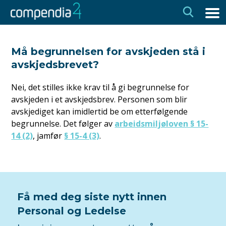
Hopp
Hopp
til
til
navigasjon
innhold
Må begrunnelsen for avskjeden stå i
avskjedsbrevet?
Nei, det stilles ikke krav til å gi begrunnelse for
avskjeden i et avskjedsbrev. Personen som blir
avskjediget kan imidlertid be om etterfølgende
begrunnelse. Det følger av
arbeidsmiljøloven § 15-
14 (2)
, jamfør
§ 15-4 (3)
.
Få med deg siste nytt innen
Personal og Ledelse