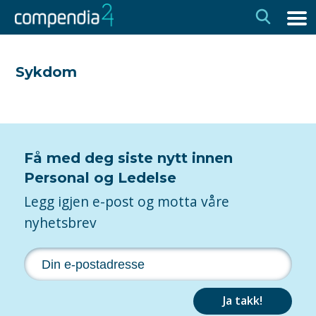
Hopp
Hopp
til
til
navigasjon
innhold
Sykdom
Få med deg siste nytt innen
Personal og Ledelse
Legg igjen e-post og motta våre
nyhetsbrev
Ja takk!