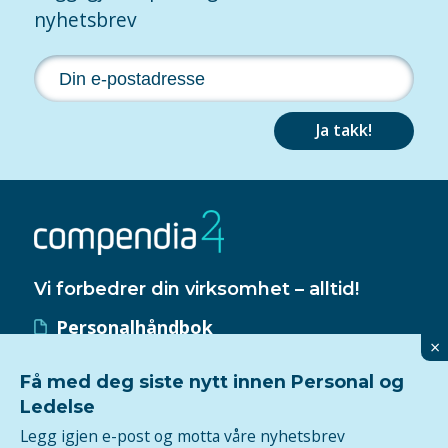
nyhetsbrev
Ja takk!
Vi forbedrer din virksomhet – alltid!
Personalhåndbok
×
HMS-håndbok
Få med deg siste nytt innen Personal og
Kvalitetssystem
Ledelse
ISO 9001-sertifisering
Legg igjen e-post og motta våre nyhetsbrev