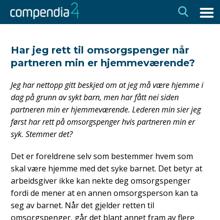
Hopp
Hopp
til
til
navigasjon
innhold
Har jeg rett til omsorgspenger når
partneren min er hjemmeværende?
Jeg har nettopp gitt beskjed om at jeg må være hjemme i
dag på grunn av sykt barn, men har fått nei siden
partneren min
er hjemmeværende. Lederen min sier jeg
først har rett på omsorgspenger hvis partneren min
er
syk. Stemmer det?
Det er foreldrene selv som bestemmer hvem som
skal være hjemme med det syke barnet. Det betyr at
arbeidsgiver ikke kan nekte deg omsorgspenger
fordi de mener at en annen omsorgsperson kan ta
seg av barnet. Når det gjelder retten til
omsorgspenger, går det blant annet fram av flere