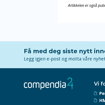
Artikkelen er også publ
Få med deg siste nytt in
Legg igjen e-post og motta våre nyhe
Vi f
Pe
HM