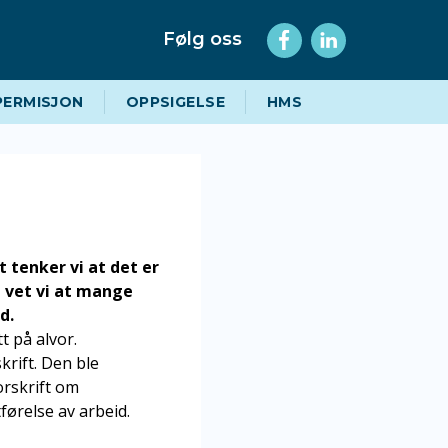
Følg oss
PERMISJON
OPPSIGELSE
HMS
tenker vi at det er
l vet vi at mange
id.
t på alvor.
rift. Den ble
orskrift om
førelse av arbeid.