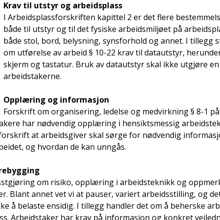
Krav til utstyr og arbeidsplass
I Arbeidsplassforskriften kapittel 2 er det flere bestemme
både til utstyr og til det fysiske arbeidsmiljøet på arbeidsp
både stol, bord, belysning, synsforhold og annet. I tillegg sti
om utførelse av arbeid § 10-22 krav til datautstyr, herun
skjerm og tastatur. Bruk av datautstyr skal ikke utgjøre en 
arbeidstakerne.
Opplæring og informasjon
Forskrift om organisering, ledelse og medvirkning § 8-1 på
takere har nødvendig opplæring i hensiktsmessig arbeidstek
forskrift at arbeidsgiver skal sørge for nødvendig informasjo
rbeidet, og hvordan de kan unngås.
orebygging
sstgjøring om risiko, opplæring i arbeidsteknikk og oppme
r. Blant annet vet vi at pauser, variert arbeidsstilling, og det
kke å belaste ensidig. I tillegg handler det om å beherske arb
ess. Arbeidstaker har krav på informasjon og konkret veiled