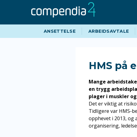
Hopp
Hopp
til
til
navigasjon
innhold
ANSETTELSE
ARBEIDSAVTALE
HMS på e
Mange arbeidstaker
en trygg arbeidspla
plager i muskler og
Det er viktig at risik
Tidligere var HMS-be
opphevet i 2013, og 
organisering, ledelse