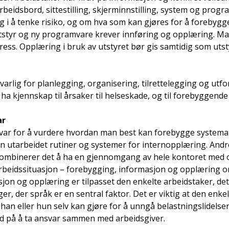
rbeidsbord, sittestilling, skjerminnstilling, system og progra
g i å tenke risiko, og om hva som kan gjøres for å forebygge
utstyr og ny programvare krever innføring og opplæring. M
ress. Opplæring i bruk av utstyret bør gis samtidig som utst
arlig for planlegging, organisering, tilrettelegging og utf
 kjennskap til årsaker til helseskade, og til forebyggende t
ar
var for å vurdere hvordan man best kan forebygge systemat
 utarbeidet rutiner og systemer for internopplæring. Andr
e kombinerer det å ha en gjennomgang av hele kontoret me
rbeidssituasjon – forebygging, informasjon og opplæring om
sjon og opplæring er tilpasset den enkelte arbeidstaker, det v
er, der språk er en sentral faktor. Det er viktig at den enke
 han eller hun selv kan gjøre for å unngå belastningslidelser
på å ta ansvar sammen med arbeidsgiver.