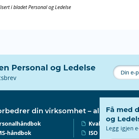
isert i bladet Personal og Ledelse
nen Personal og Ledelse
tsbrev
Få med d
orbedrer din virksomhet – alltid!
og Ledel
rsonalhåndbok
Kvalitetssystem
Legg igjen 
S-håndbok
ISO 9001-sertifise