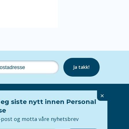
Ja takk!
×
eg siste nytt innen Personal
Følg oss
se
e-post og motta våre nyhetsbrev
Personvern
ring