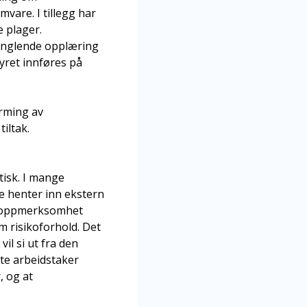
mvare. I tillegg har
 plager.
anglende opplæring
yret innføres på
orming av
iltak.
isk. I mange
e henter inn ekstern
d oppmerksomhet
 risikoforhold. Det
il si ut fra den
lte arbeidstaker
, og at