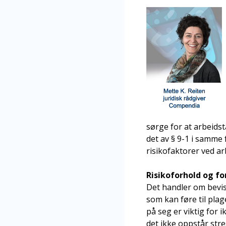
sørge for at arbeids
det av § 9-1 i samme 
risikofaktorer ved a
Risikoforhold og f
Det handler om bevi
som kan føre til plage
på seg er viktig for i
det ikke oppstår str