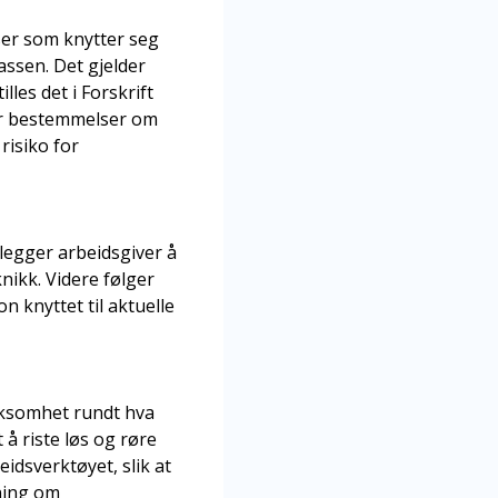
lser som knytter seg
lassen. Det gjelder
lles det i Forskrift
der bestemmelser om
risiko for
legger arbeidsgiver å
nikk. Videre følger
n knyttet til aktuelle
rksomhet rundt hva
 å riste løs og røre
eidsverktøyet, slik at
ning om