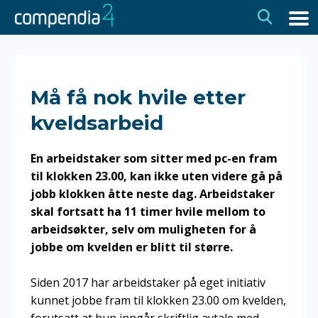
Hopp
Hopp
til
til
navigasjon
innhold
Må få nok hvile etter
kveldsarbeid
En arbeidstaker som sitter med pc-en fram
til klokken 23.00, kan ikke uten videre gå på
jobb klokken åtte neste dag. Arbeidstaker
skal fortsatt ha 11 timer hvile mellom to
arbeidsøkter, selv om muligheten for å
jobbe om kvelden er blitt til større.
Siden 2017 har arbeidstaker på eget initiativ
kunnet jobbe fram til klokken 23.00 om kvelden,
forutsatt at hun inngår skriftlig avtale med