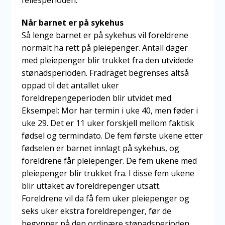
Når barnet er på sykehus
Så lenge barnet er på sykehus vil foreldrene
normalt ha rett på pleiepenger. Antall dager
med pleiepenger blir trukket fra den utvidede
stønadsperioden. Fradraget begrenses altså
oppad til det antallet uker
foreldrepengeperioden blir utvidet med.
Eksempel: Mor har termin i uke 40, men føder i
uke 29. Det er 11 uker forskjell mellom faktisk
fødsel og termindato. De fem første ukene etter
fødselen er barnet innlagt på sykehus, og
foreldrene får pleiepenger. De fem ukene med
pleiepenger blir trukket fra. I disse fem ukene
blir uttaket av foreldrepenger utsatt.
Foreldrene vil da få fem uker pleiepenger og
seks uker ekstra foreldrepenger, før de
begynner på den ordinære stønadsperioden.