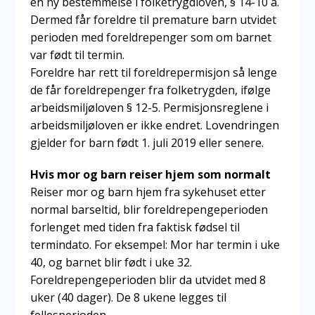
en ny bestemmelse i folketrygdloven, § 14-10 a.
Dermed får foreldre til premature barn utvidet
perioden med foreldrepenger som om barnet
var født til termin.
Foreldre har rett til foreldrepermisjon så lenge
de får foreldrepenger fra folketrygden, ifølge
arbeidsmiljøloven § 12-5. Permisjonsreglene i
arbeidsmiljøloven er ikke endret. Lovendringen
gjelder for barn født 1. juli 2019 eller senere.
Hvis mor og barn reiser hjem som normalt
Reiser mor og barn hjem fra sykehuset etter
normal barseltid, blir foreldrepengeperioden
forlenget med tiden fra faktisk fødsel til
termindato. For eksempel: Mor har termin i uke
40, og barnet blir født i uke 32.
Foreldrepengeperioden blir da utvidet med 8
uker (40 dager). De 8 ukene legges til
fellesperioden.