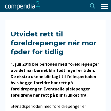
Hopp
Hopp
til
til
navigasjon
innhold
Utvidet rett til
foreldrepenger når mor
føder for tidlig
1. juli 2019 ble perioden med foreldrepenger
utvidet når barnet blir født mye før tiden.
De ekstra ukene blir lagt til fellesperioden
hvis begge foreldre har rett på
foreldrepenger. Eventuelle pleiepenger
foreldrene har rett på blir trukket fra.
Stønadsperioden med foreldrepenger er