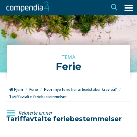
Hopp
Hopp
til
til
navigasjon
innhold
TEMA
Ferie
Hjem
/
Ferie
/
Hvor mye ferie har arbeidstaker krav på?
/
Tariffavtalte feriebestemmelser
Relaterte emner
Tariffavtalte feriebestemmelser