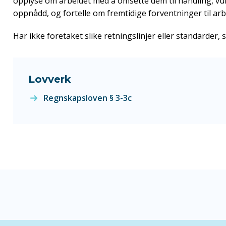
opplyse om arbeidet med å omsette dem til handling, vu
oppnådd, og fortelle om fremtidige forventninger til arb
Har ikke foretaket slike retningslinjer eller standarder, 
Lovverk
Regnskapsloven § 3-3c