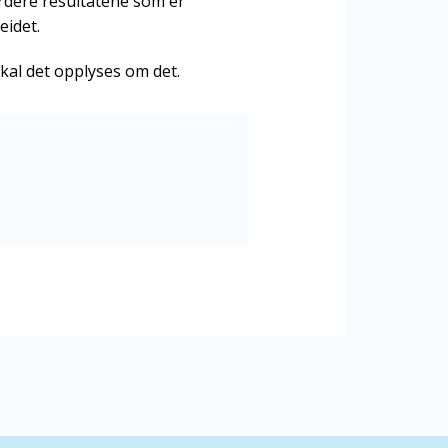
rdere resultatene som er
eidet.
skal det opplyses om det.