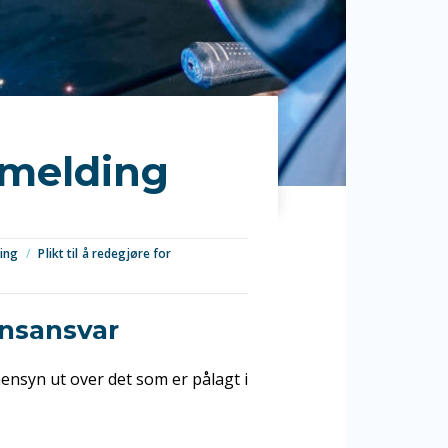
 melding
ring
/
Plikt til å redegjøre for
nnsansvar
hensyn ut over det som er pålagt i