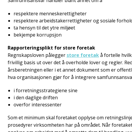
Samfunnsansvar handler blant annet om å
respektere menneskerettigheter
respektere arbeidstakerrettigheter og sosiale forhol
ta hensyn til det ytre miljøet
bekjempe korrupsjon
Rapporteringsplikt for store foretak
Regnskapsloven pålegger
store foretak
å fortelle hvi
frivillig basis ut over det å overholde lover og regler. Re
årsberetningen eller i et annet dokument som er offentlig
hva organisasjonen gjør for å integrere samfunnsansva
i forretningsstrategiene sine
i den daglige driften
overfor interessenter
Som et minimum skal foretaket opplyse om retningslinjer
prosedyrer virksomheten har på området. Når foretaket h