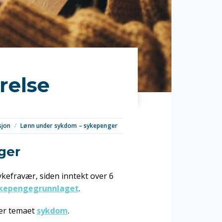
relse
sjon
/
Lønn under sykdom – sykepenger
ger
ykefravær, siden inntekt over 6
kepengegrunnlaget
.
er temaet
sykdom
.