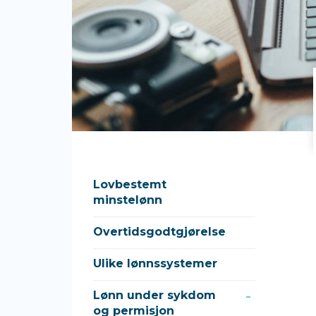
Lovbestemt
minstelønn
Overtidsgodtgjørelse
Ulike lønnssystemer
Lønn under sykdom
og permisjon