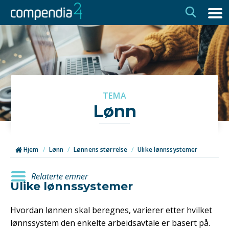
Hopp
Hopp
til
til
navigasjon
innhold
TEMA
Lønn
Hjem
/
Lønn
/
Lønnens størrelse
/
Ulike lønnssystemer
Relaterte emner
Ulike lønnssystemer
Hvordan lønnen skal beregnes, varierer etter hvilket
lønnssystem den enkelte arbeidsavtale er basert på.