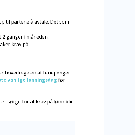
p til partene å avtale. Det som
st 2 ganger i måneden.
staker krav på
 er hovedregelen at feriepenger
iste vanlige lønningsdag
før
er sørge for at krav på lønn blir