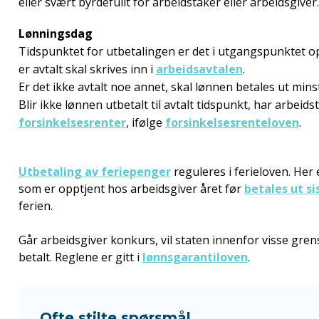
eller svært byrdefullt for arbeidstaker eller arbeidsgiver.
Lønningsdag
Tidspunktet for utbetalingen er det i utgangspunktet op
er avtalt skal skrives inn i
arbeidsavtalen
.
Er det ikke avtalt noe annet, skal lønnen betales ut min
Blir ikke lønnen utbetalt til avtalt tidspunkt, har arbeid
forsinkelsesrenter
, ifølge
forsinkelsesrenteloven
.
Utbetaling av feriepenger
reguleres i ferieloven. Her
som er opptjent hos arbeidsgiver året før
betales ut s
ferien.
Går arbeidsgiver konkurs, vil staten innenfor visse grens
betalt. Reglene er gitt i
lønnsgarantiloven
.
Ofte stilte spørsmål