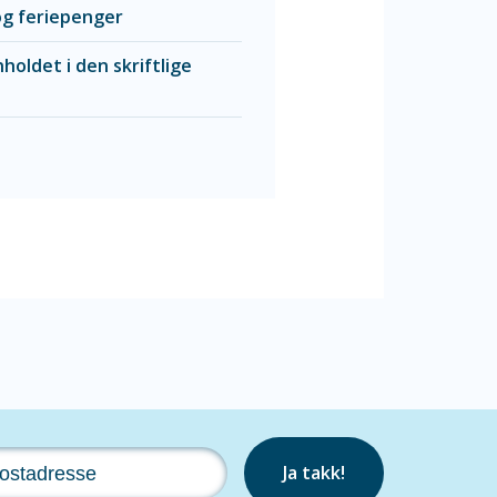
 og feriepenger
holdet i den skriftlige
Ja takk!