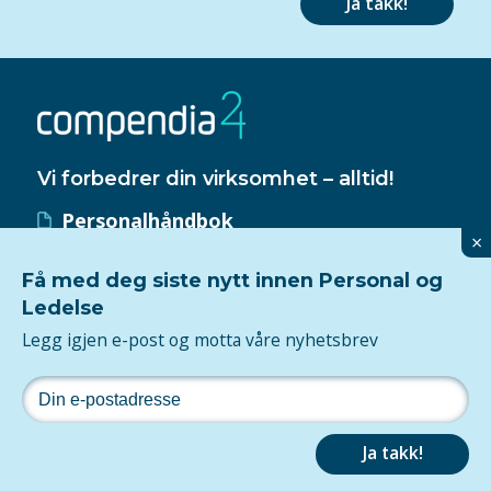
Ja takk!
Vi forbedrer din virksomhet – alltid!
Personalhåndbok
×
HMS-håndbok
Få med deg siste nytt innen Personal og
Kvalitetssystem
Ledelse
ISO 9001-sertifisering
Legg igjen e-post og motta våre nyhetsbrev
Følg oss
Personvern
Ja takk!
2026Tjenesten er levert av
Compendia
og utviklet av
Maksimer