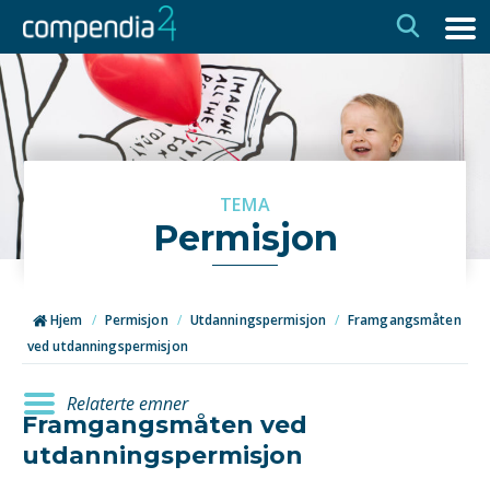
Hopp
Hopp
til
til
navigasjon
innhold
TEMA
Permisjon
Hjem
/
Permisjon
/
Utdanningspermisjon
/
Framgangsmåten
ved utdanningspermisjon
Relaterte emner
Framgangsmåten ved
utdanningspermisjon