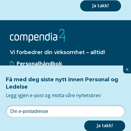
Ja takk!
Vi forbedrer din virksomhet – alltid!
Personalhåndbok
×
HMS-håndbok
Få med deg siste nytt innen Personal og
Kvalitetssystem
Ledelse
ISO 9001-sertifisering
Legg igjen e-post og motta våre nyhetsbrev
Følg oss
Personvern
Ja takk!
2026Tjenesten er levert av
Compendia
og utviklet av
Maksimer