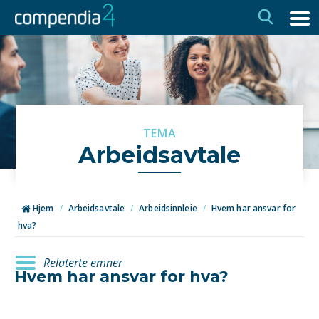
Hopp
Hopp
til
til
navigasjon
innhold
TEMA
Arbeidsavtale
Hjem
/
Arbeidsavtale
/
Arbeidsinnleie
/
Hvem har ansvar for
hva?
Relaterte emner
Hvem har ansvar for hva?