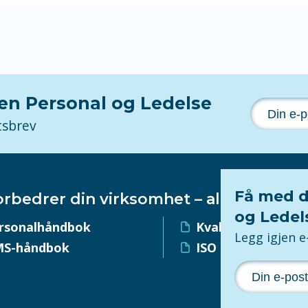
nen Personal og Ledelse
tsbrev
Få med d
orbedrer din virksomhet – alltid!
og Ledel
rsonalhåndbok
Kvalitetssystem
Legg igjen 
S-håndbok
ISO 9001-sertifise