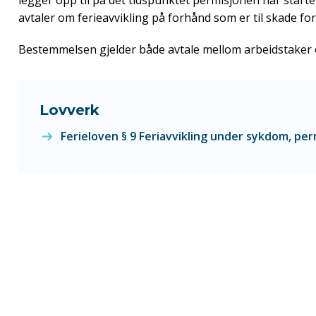
legger opp til på det tidspunktet permisjonen har starte
avtaler om ferieavvikling på forhånd
som er til skade fo
Bestemmelsen gjelder både avtale mellom arbeidstaker og
Lovverk
Ferieloven § 9 Feriavvikling under sykdom, pe