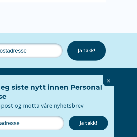
Ja takk!
×
eg siste nytt innen Personal
Følg oss
se
e-post og motta våre nyhetsbrev
Personvern
ring
Ja takk!