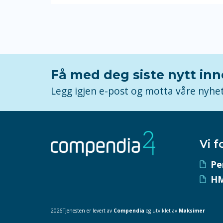
Få med deg siste nytt in
Legg igjen e-post og motta våre nyhe
Vi f
Pe
HM
2026Tjenesten er levert av
Compendia
og utviklet av
Maksimer