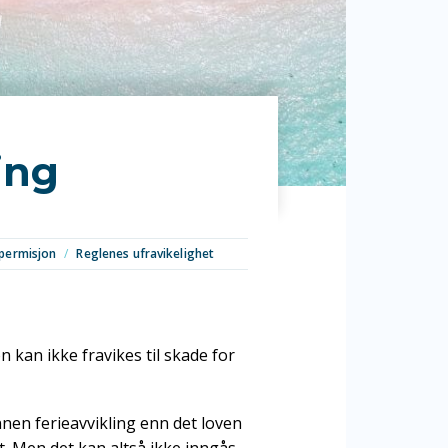
ing
spermisjon
/
Reglenes ufravikelighet
 kan ikke fravikes til skade for
nnen ferieavvikling enn det loven