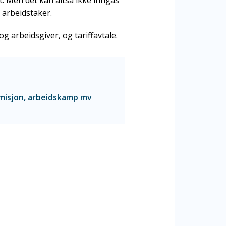
t. Men det kan altså ikke inngås
r arbeidstaker.
 arbeidsgiver, og tariffavtale.
rmisjon, arbeidskamp mv