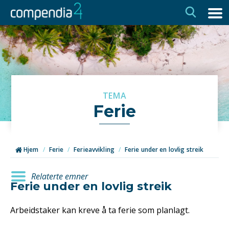
Hopp
Hopp
til
til
navigasjon
innhold
TEMA
Ferie
Hjem
/
Ferie
/
Ferieavvikling
/
Ferie under en lovlig streik
Relaterte emner
Ferie under en lovlig streik
Arbeidstaker kan kreve å ta ferie som planlagt.