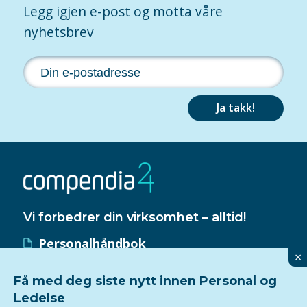
Legg igjen e-post og motta våre
nyhetsbrev
Ja takk!
Vi forbedrer din virksomhet – alltid!
Personalhåndbok
×
HMS-håndbok
Få med deg siste nytt innen Personal og
Kvalitetssystem
Ledelse
ISO 9001-sertifisering