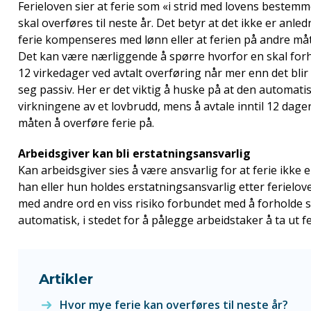
Ferieloven sier at ferie som «i strid med lovens bestemme
skal overføres
til neste år. Det betyr at det ikke er anle
ferie kompenseres med lønn eller at ferien på andre måt
Det kan være nærliggende å spørre hvorfor en skal forh
12 virkedager ved avtalt overføring når mer enn det blir
seg passiv. Her er det viktig å huske på at den automat
virkningene av et lovbrudd, mens å avtale inntil 12 dager
måten å overføre ferie på.
Arbeidsgiver kan bli erstatningsansvarlig
Kan arbeidsgiver sies å være ansvarlig for at ferie ikke e
han eller hun holdes erstatningsansvarlig etter ferielove
med andre ord en viss risiko forbundet med å forholde seg
automatisk, i stedet for å pålegge arbeidstaker å ta ut fe
Artikler
Hvor mye ferie kan overføres til neste år?