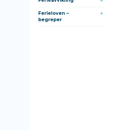
Ferieavvikling
Ferieloven –
begreper