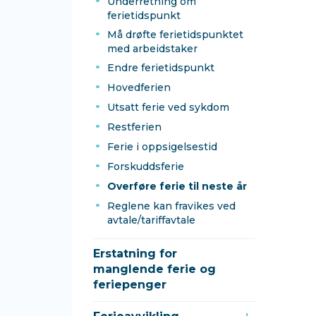
Underretning om
ferietidspunkt
Må drøfte ferietidspunktet
med arbeidstaker
Endre ferietidspunkt
Hovedferien
Utsatt ferie ved sykdom
Restferien
Ferie i oppsigelsestid
Forskuddsferie
Overføre ferie til neste år
Reglene kan fravikes ved
avtale/tariffavtale
Erstatning for
manglende ferie og
feriepenger