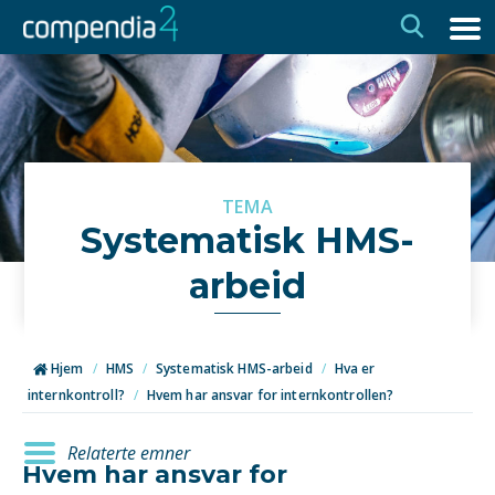
Hopp
Hopp
til
til
navigasjon
innhold
TEMA
Systematisk HMS-
arbeid
Hjem
/
HMS
/
Systematisk HMS-arbeid
/
Hva er
internkontroll?
/
Hvem har ansvar for internkontrollen?
Relaterte emner
Hvem har ansvar for