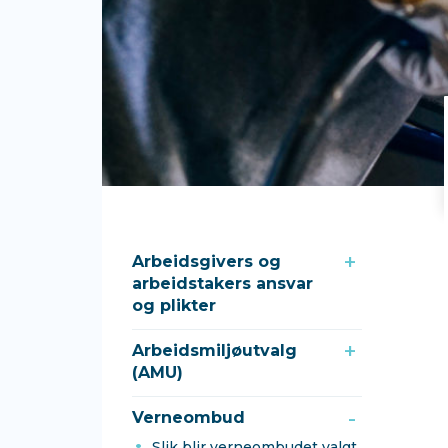
Arbeidsgivers og
arbeidstakers ansvar
og plikter
Arbeidsmiljøutvalg
(AMU)
Verneombud
Slik blir verneombudet valgt