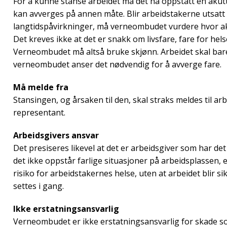
For å kunne stanse arbeidet må det ha oppstått en akutt
kan avverges på annen måte. Blir arbeidstakerne utsatt 
langtidspåvirkninger, må verneombudet vurdere hvor aku
Det kreves ikke at det er snakk om livsfare, fare for hels
Verneombudet må altså bruke skjønn. Arbeidet skal bar
verneombudet anser det nødvendig for å avverge fare.
Må melde fra
Stansingen, og årsaken til den, skal straks meldes til ar
representant.
Arbeidsgivers ansvar
Det presiseres likevel at det er arbeidsgiver som har det 
det ikke oppstår farlige situasjoner på arbeidsplassen, 
risiko for arbeidstakernes helse, uten at arbeidet blir si
settes i gang.
Ikke erstatningsansvarlig
Verneombudet er ikke erstatningsansvarlig for skade 