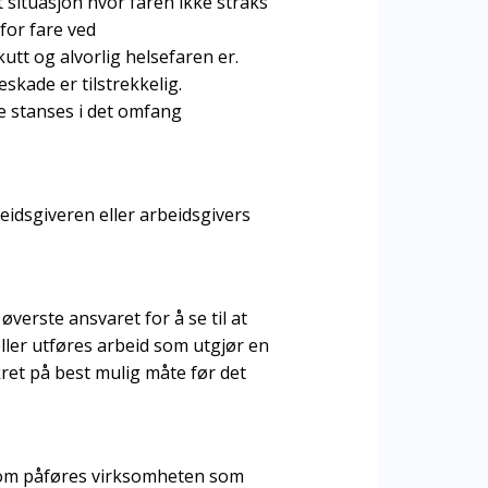
 situasjon hvor faren ikke straks
for fare ved
tt og alvorlig helsefaren er.
eskade er tilstrekkelig.
e stanses i det omfang
beidsgiveren eller arbeidsgivers
øverste ansvaret for å se til at
eller utføres arbeid som utgjør en
kret på best mulig måte før det
som påføres virksomheten som