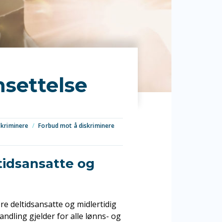
nsettelse
skriminere
/
Forbud mot å diskriminere
tidsansatte og
ere
deltidsansatte og
midlertidig
ndling gjelder for alle lønns- og