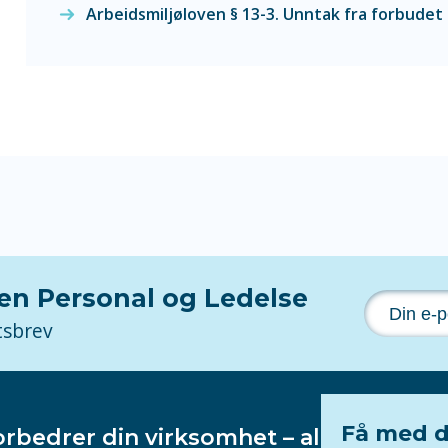
Arbeidsmiljøloven § 13-3. Unntak fra forbudet
nen Personal og Ledelse
tsbrev
Få med d
orbedrer din virksomhet – alltid!