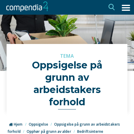
Hopp
Hopp
til
til
navigasjon
innhold
TEMA
Oppsigelse på
grunn av
arbeidstakers
forhold
Hjem
/
Oppsigelse
/
Oppsigelse på grunn av arbeidstakers
forhold
/
Opphør på grunn av alder
/
Bedriftsinterne