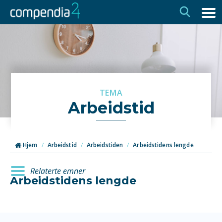
Hopp
Hopp
til
til
navigasjon
innhold
TEMA
Arbeidstid
Hjem
/
Arbeidstid
/
Arbeidstiden
/
Arbeidstidens lengde
Relaterte emner
Arbeidstidens lengde