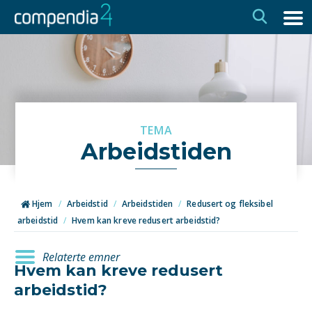
Hopp
Hopp
til
til
navigasjon
innhold
TEMA
Arbeidstiden
Hjem
/
Arbeidstid
/
Arbeidstiden
/
Redusert og fleksibel
arbeidstid
/
Hvem kan kreve redusert arbeidstid?
Relaterte emner
Hvem kan kreve redusert
arbeidstid?