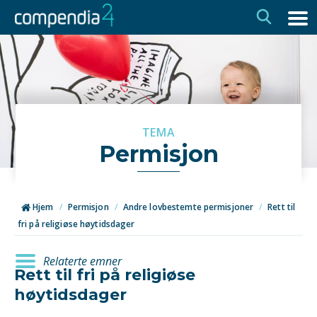
Hopp
Hopp
til
til
navigasjon
innhold
TEMA
Permisjon
Hjem
/
Permisjon
/
Andre lovbestemte permisjoner
/
Rett til
fri på religiøse høytidsdager
Relaterte emner
Rett til fri på religiøse
høytidsdager