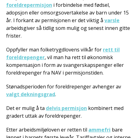
foreldrepermisjon
i forbindelse med fødsel,
adopsjon eller omsorgsovertakelse av barn under 15
år. I forkant av permisjonen er det viktig å
varsle
arbeidsgiver så tidlig som mulig og senest innen gitte
frister.
Oppfyller man folketrygdlovens vilkår for
rett til
foreldrepenger
, vil man ha rett til økonomisk
kompensasjon i form av svangerskapspenger eller
foreldrepenger fra NAV i permisjonstiden.
Stønadsperioden for foreldrepenger avhenger av
valgt dekningsgrad
.
Det er mulig å ta
delvis permisjon
kombinert med
gradert uttak av foreldrepenger.
Etter arbeidsmiljøloven er retten til
ammefri
bare
lønnet i barnets første leveår. Tariffavtaler og interne