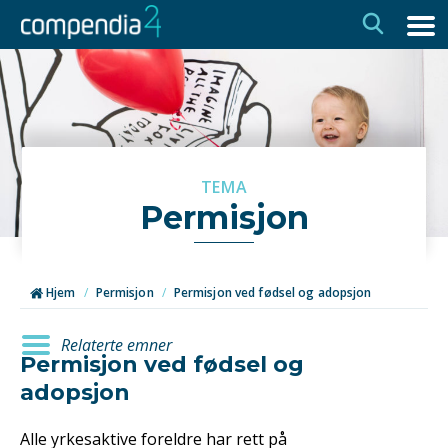
Hopp
Hopp
til
til
navigasjon
innhold
TEMA
Permisjon
Hjem
/
Permisjon
/
Permisjon ved fødsel og adopsjon
Relaterte emner
Permisjon ved fødsel og
adopsjon
Alle yrkesaktive foreldre har rett på