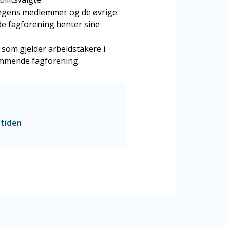
reningens medlemmer og de øvrige
e fagforening henter sine
er som gjelder arbeidstakere i
ommende fagforening.
stiden