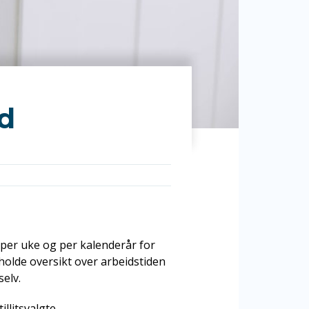
id
per uke og per kalenderår for
holde oversikt over arbeidstiden
selv.
llitsvalgte.