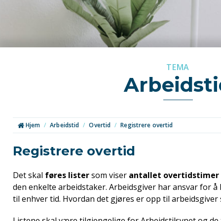
TEMA
Arbeidst
Hjem
/
Arbeidstid
/
Overtid
/
Registrere overtid
Registrere overtid
Det skal
føres lister
som viser
antallet overtidstimer
den enkelte arbeidstaker. Arbeidsgiver har ansvar for å 
til enhver tid. Hvordan det gjøres er opp til arbeidsgiver 
Listene skal være tilgjengelige for Arbeidstilsynet og de ti