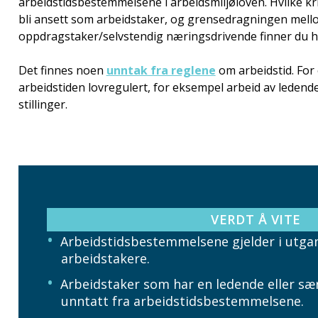
arbeidstidsbestemmelsene i arbeidsmiljøloven. Hvilke kri
bli ansett som arbeidstaker, og grensedragningen mell
oppdragstaker/selvstendig næringsdrivende finner du h
Det finnes noen
unntak fra reglene
om arbeidstid. For 
arbeidstiden lovregulert, for eksempel arbeid av ledende
stillinger.
VERDT Å VITE
Arbeidstidsbestemmelsene gjelder i utgan
arbeidstakere.
Arbeidstaker som har en ledende eller særl
unntatt fra arbeidstidsbestemmelsene.