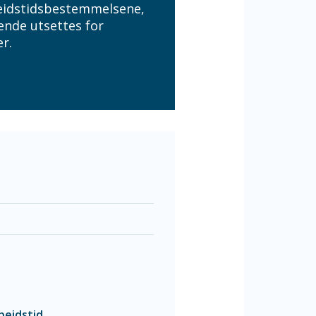
rbeidstidsbestemmelsene,
ende utsettes for
r.
beidstid