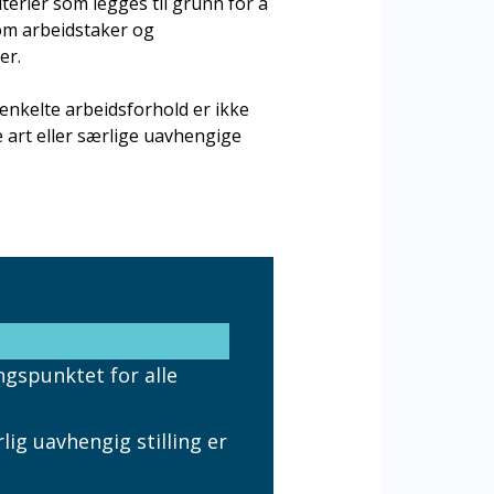
terier som legges til grunn for å
om arbeidstaker og
er.
enkelte arbeidsforhold er ikke
 art eller særlige uavhengige
gspunktet for alle
ig uavhengig stilling er