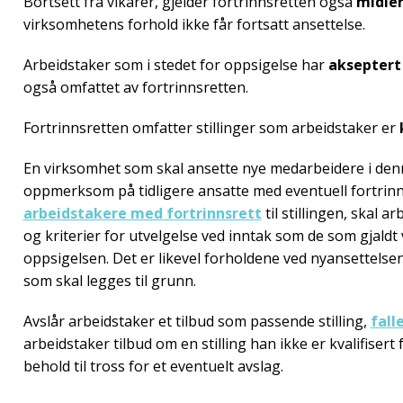
Bortsett fra vikarer, gjelder fortrinnsretten også
midler
virksomhetens forhold ikke får fortsatt ansettelse.
Arbeidstaker som i stedet for oppsigelse har
akseptert 
også omfattet av fortrinnsretten.
Fortrinnsretten omfatter stillinger som arbeidstaker er
En virksomhet som skal ansette nye medarbeidere i den
oppmerksom på tidligere ansatte med eventuell fortrinn
arbeidstakere med fortrinnsrett
til stillingen, skal 
og kriterier for utvelgelse ved inntak som de som gjald
oppsigelsen. Det er likevel forholdene ved nyansettelse
som skal legges til grunn.
Avslår arbeidstaker et tilbud som passende stilling,
fall
arbeidstaker tilbud om en stilling han ikke er kvalifisert f
behold til tross for et eventuelt avslag.