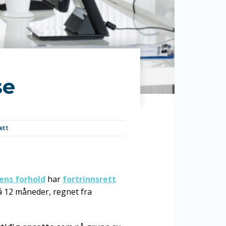
se
ett
ens forhold
har
fortrinnsrett
å 12 måneder, regnet fra