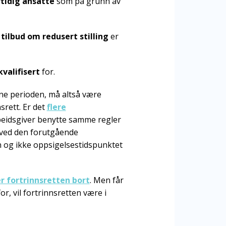
tidig ansatte
som på grunn av
tilbud om redusert stilling
er
kvalifisert
for.
ne perioden, må altså være
srett. Er det
flere
arbeidsgiver benytte samme regler
t ved den forutgående
n og ikke oppsigelsestidspunktet
er fortrinnsretten bort
. Men får
or, vil fortrinnsretten være i