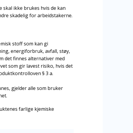
e skal ikke brukes hvis de kan
ndre skadelig for arbeidstakerne.
misk stoff som kan gi
ng, energiforbruk, avfall, støy,
m det finnes alternativer med
et som gir lavest risiko, hvis det
oduktkontrolloven § 3 a.
innes, gjelder alle som bruker
net.
duktenes farlige kjemiske