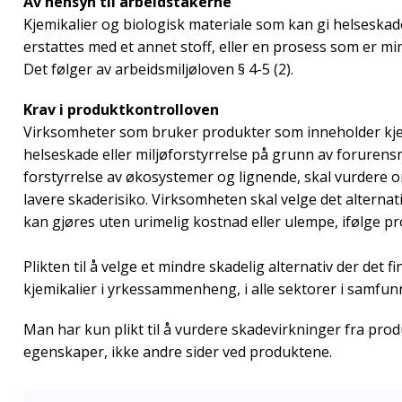
Av hensyn til arbeidstakerne
Kjemikalier og biologisk materiale som kan gi helseskad
erstattes med et annet stoff, eller en prosess som er mi
Det følger av arbeidsmiljøloven § 4-5 (2).
Krav i produktkontrolloven
Virksomheter som bruker produkter som inneholder kje
helseskade eller miljøforstyrrelse på grunn av forurensni
forstyrrelse av økosystemer og lignende, skal vurdere o
lavere skaderisiko. Virksomheten skal velge det alternativ
kan gjøres uten urimelig kostnad eller ulempe, ifølge pr
Plikten til å velge et mindre skadelig alternativ der det f
kjemikalier i yrkessammenheng, i alle sektorer i samfun
Man har kun plikt til å vurdere skadevirkninger fra pro
egenskaper, ikke andre sider ved produktene.