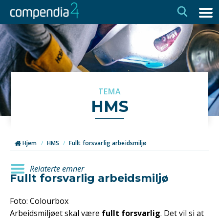
Hopp
Hopp
til
til
navigasjon
innhold
TEMA
HMS
Hjem
/
HMS
/
Fullt forsvarlig arbeidsmiljø
Relaterte emner
Fullt forsvarlig arbeidsmiljø
Foto: Colourbox
Arbeidsmiljøet skal være
fullt forsvarlig
. Det vil si at