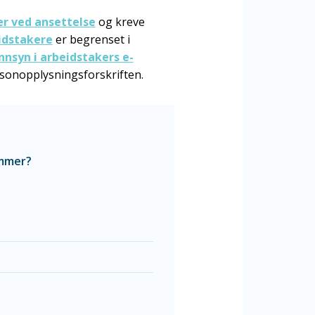
r ved ansettelse
og kreve
idstakere
er begrenset i
nnsyn i arbeidstakers e-
sonopplysningsforskriften.
ammer?